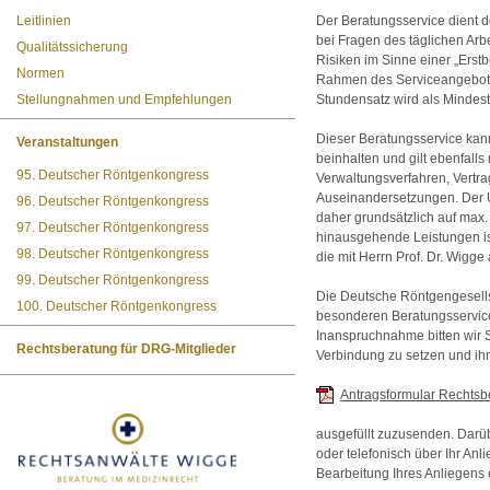
Leitlinien
Der Beratungsservice dient d
bei Fragen des täglichen Arbe
Qualitätssicherung
Risiken im Sinne einer „Erst
Normen
Rahmen des Serviceangebote
Stellungnahmen und Empfehlungen
Stundensatz wird als Mindest
Dieser Beratungsservice ka
Veranstaltungen
beinhalten und gilt ebenfalls 
95. Deutscher Röntgenkongress
Verwaltungsverfahren, Vertr
Auseinandersetzungen. Der U
96. Deutscher Röntgenkongress
daher grundsätzlich auf max.
97. Deutscher Röntgenkongress
hinausgehende Leistungen is
98. Deutscher Röntgenkongress
die mit Herrn Prof. Dr. Wigge 
99. Deutscher Röntgenkongress
Die Deutsche Röntgengesellsc
100. Deutscher Röntgenkongress
besonderen Beratungsservice
Inanspruchnahme bitten wir Si
Rechtsberatung für DRG-Mitglieder
Verbindung zu setzen und ih
Antragsformular Rechtsbe
ausgefüllt zuzusenden. Darüber
oder telefonisch über Ihr Anl
Bearbeitung Ihres Anliegens 