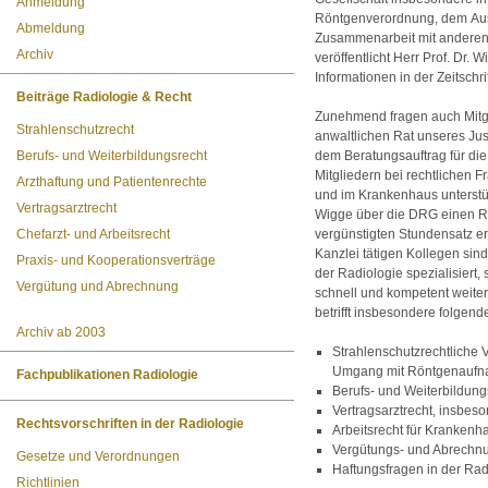
Anmeldung
Röntgenverordnung, dem Aus
Abmeldung
Zusammenarbeit mit anderen
Archiv
veröffentlicht Herr Prof. Dr.
Informationen in der Zeitschri
Beiträge Radiologie & Recht
Zunehmend fragen auch Mitgl
Strahlenschutzrecht
anwaltlichen Rat unseres Just
Berufs- und Weiterbildungsrecht
dem Beratungsauftrag für die
Mitgliedern bei rechtlichen 
Arzthaftung und Patientenrechte
und im Krankenhaus unterstütz
Vertragsarztrecht
Wigge über die DRG einen Re
Chefarzt- und Arbeitsrecht
vergünstigten Stundensatz erf
Kanzlei tätigen Kollegen sin
Praxis- und Kooperationsverträge
der Radiologie spezialisiert,
Vergütung und Abrechnung
schnell und kompetent weite
betrifft insbesondere folgen
Archiv ab 2003
Strahlenschutzrechtliche 
Umgang mit Röntgenaufna
Fachpublikationen Radiologie
Berufs- und Weiterbildung
Vertragsarztrecht, insbe
Rechtsvorschriften in der Radiologie
Arbeitsrecht für Krankenh
Vergütungs- und Abrechn
Gesetze und Verordnungen
Haftungsfragen in der Rad
Richtlinien