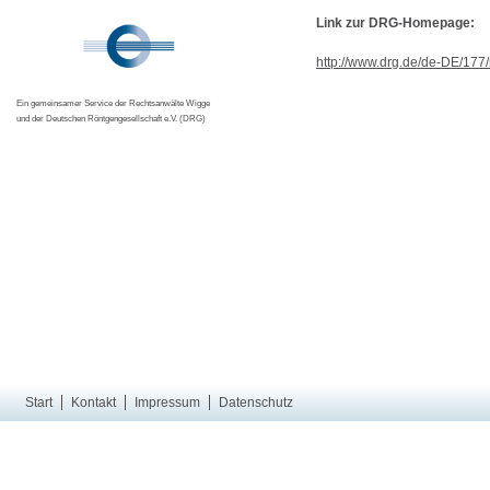
Link zur DRG-Homepage:
http://www.drg.de/de-DE/177
Ein gemeinsamer Service der Rechtsanwälte Wigge
und der Deutschen Röntgengesellschaft e.V. (DRG)
Start
Kontakt
Impressum
Datenschutz