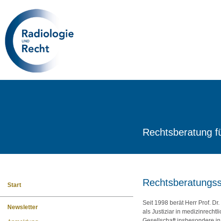
Rechtsberatung f
Rechtsberatungss
Start
Seit 1998 berät Herr Prof. D
Newsletter
als Justiziar in medizinrechtl
Gesellschaft insbesondere in