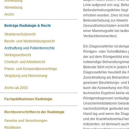
Anmeldung
Linie aufgrund von sog. Bef
Abmeldung
Befunderhebungsfehler liegt
Archiv
erhoben wurden. Dies ist ins
Befunderhebung zur Abwehr 
Beiträge Radiologie & Recht
Gesundheitsschäden ersichtli
einer Mammografie bei tastb
Strahlenschutzrecht
Verdachtsmomenten).
Berufs- und Weiterbildungsrecht
Ein Diagnosefehler ist demg
Arzthaftung und Patientenrechte
Röntgen- oder Schnittbildes
Vertragsarztrecht
der auf dem Röntgenbild ersic
Chefarzt- und Arbeitsrecht
notwendige Behandlungsmaß
Befunde führt nicht in jedem
Praxis- und Kooperationsverträge
Diagnosefehler beurteilt die
Vergütung und Abrechnung
Zurückhaltung als Behandlung
gewissen Beurteilungs- und 
Archiv ab 2003
kann die Auswertung von Rön
technische Ergebnis keine ei
Röntgendiagnosen vorläufig
Fachpublikationen Radiologie
Unsicherheitsfaktoren belast
nachvollziehbar gedeutet we
Rechtsvorschriften in der Radiologie
Hand lag und wenn die Diagno
und der Krankheitsverlauf ke
Gesetze und Verordnungen
indizierten, ist demnach auc
Richtlinien