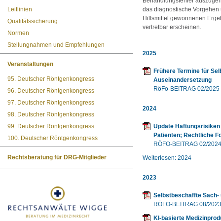
Behandlungsfehler auszugehe
Leitlinien
das diagnostische Vorgehen 
Hilfsmittel gewonnenen Ergeb
Qualitätssicherung
vertretbar erscheinen.
Normen
Stellungnahmen und Empfehlungen
2025
Veranstaltungen
Frühere Termine für Sel
95. Deutscher Röntgenkongress
Auseinandersetzung
RöFo-BEITRAG 02/2025
96. Deutscher Röntgenkongress
97. Deutscher Röntgenkongress
2024
98. Deutscher Röntgenkongress
99. Deutscher Röntgenkongress
Update Haftungsrisiken 
Patienten; Rechtliche 
100. Deutscher Röntgenkongress
RÖFO-BEITRAG 02/202
Rechtsberatung für DRG-Mitglieder
Weiterlesen: 2024
2023
Selbstbeschaffte Sach- 
RÖFO-BEITRAG 08/202
KI-basierte Medizinprodu