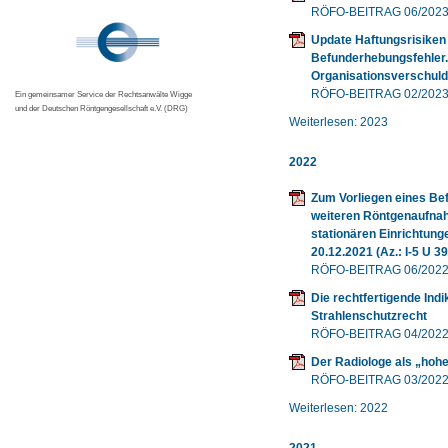
RÖFO-BEITRAG 06/202
Update Haftungsrisiken 
Befunderhebungsfehler.
Organisationsverschuld
RÖFO-BEITRAG 02/202
Ein gemeinsamer Service der Rechtsanwälte Wigge
und der Deutschen Röntgengesellschaft e.V. (DRG)
Weiterlesen: 2023
2022
Zum Vorliegen eines Be
weiteren Röntgenaufna
stationären Einrichtung
20.12.2021 (Az.: I-5 U 39
RÖFO-BEITRAG 06/202
Die rechtfertigende Ind
Strahlenschutzrecht
RÖFO-BEITRAG 04/202
Der Radiologe als „hohe
RÖFO-BEITRAG 03/202
Weiterlesen: 2022