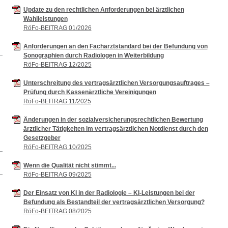
Update zu den rechtlichen Anforderungen bei ärztlichen
Wahlleistungen
RöFo-BEITRAG 01/2026
Anforderungen an den Facharztstandard bei der Befundung von
Sonographien durch Radiologen in Weiterbildung
RöFo-BEITRAG 12/2025
Unterschreitung des vertragsärztlichen Versorgungsauftrages –
Prüfung durch Kassenärztliche Vereinigungen
RöFo-BEITRAG 11/2025
Änderungen in der sozialversicherungsrechtlichen Bewertung
ärztlicher Tätigkeiten im vertragsärztlichen Notdienst durch den
Gesetzgeber
RöFo-BEITRAG 10/2025
Wenn die Qualität nicht stimmt...
RöFo-BEITRAG 09/2025
Der Einsatz von KI in der Radiologie – KI-Leistungen bei der
Befundung als Bestandteil der vertragsärztlichen Versorgung?
RöFo-BEITRAG 08/2025