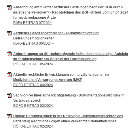
Abrechnung ambulanter ärztlicher Leistungen nach der GOÄ durch
juristische Personen? - Rechtsfolgen des BGH-Urteils vom 04.04.2024
für niedergelassene Ärzte
RöFo-BEITRAG 07/2024
Ärztlicher Bereitschaftsdienst - Teilnahmepflicht und
Befreiungsmöglichkeiten
RöFo-BEITRAG 06/2024
>
Anforderungen an die rechtfertigende Indikation und ständige Aufsicht
im Strahlenschutz am Beispiel der Durchleuchtung
RÖFO-BEITRAG 05/2024
Aktuelle rechtliche Entwicklungen zum ärztlichen Leiter im
Medizinischen Versorgungszentrum (MVZ)
RÖFO-BEITRAG 04/2024
Sachlich-rechnerische Richtigstellung - Dokumentationspflichten im
Vertragsarztrech
RÖFO-BEITRAG 03/2024
Update Haftungsrisiken in der Radiologie: Mitwirkungspflichten des
Patienten; Rechtliche Folgen eines verkannten Nebenbefundes
RÖFO-BEITRAG 02/2024