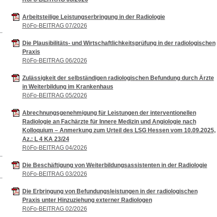
Arbeitsteilige Leistungserbringung in der Radiologie
RöFo-BEITRAG 07/2026
Die Plausibilitäts- und Wirtschaftlichkeitsprüfung in der radiologischen
Praxis
RöFo-BEITRAG 06/2026
Zulässigkeit der selbständigen radiologischen Befundung durch Ärzte
in Weiterbildung im Krankenhaus
RöFo-BEITRAG 05/2026
Abrechnungsgenehmigung für Leistungen der interventionellen
Radiologie an Fachärzte für Innere Medizin und Angiologie nach
Kolloquium – Anmerkung zum Urteil des LSG Hessen vom 10.09.2025,
Az.: L 4 KA 23/24
RöFo-BEITRAG 04/2026
Die Beschäftigung von Weiterbildungsassistenten in der Radiologie
RöFo-BEITRAG 03/2026
Die Erbringung von Befundungsleistungen in der radiologischen
Praxis unter Hinzuziehung externer Radiologen
RöFo-BEITRAG 02/2026