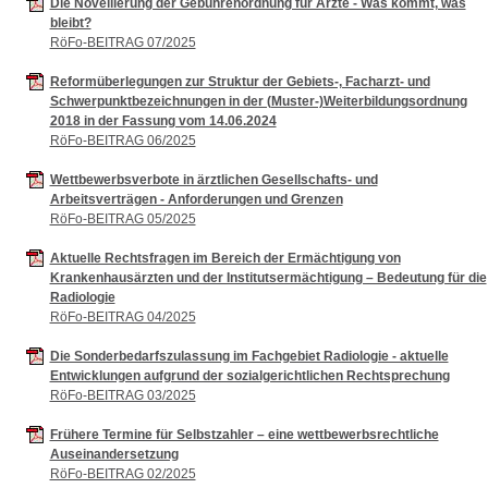
Die Novellierung der Gebührenordnung für Ärzte - Was kommt, was
bleibt?
RöFo-BEITRAG 07/2025
Reformüberlegungen zur Struktur der Gebiets-, Facharzt- und
Schwerpunktbezeichnungen in der (Muster-)Weiterbildungsordnung
2018 in der Fassung vom 14.06.2024
RöFo-BEITRAG 06/2025
Wettbewerbsverbote in ärztlichen Gesellschafts- und
Arbeitsverträgen - Anforderungen und Grenzen
RöFo-BEITRAG 05/2025
Aktuelle Rechtsfragen im Bereich der Ermächtigung von
Krankenhausärzten und der Institutsermächtigung – Bedeutung für die
Radiologie
RöFo-BEITRAG 04/2025
Die Sonderbedarfszulassung im Fachgebiet Radiologie - aktuelle
Entwicklungen aufgrund der sozialgerichtlichen Rechtsprechung
RöFo-BEITRAG 03/2025
Frühere Termine für Selbstzahler – eine wettbewerbsrechtliche
Auseinandersetzung
RöFo-BEITRAG 02/2025