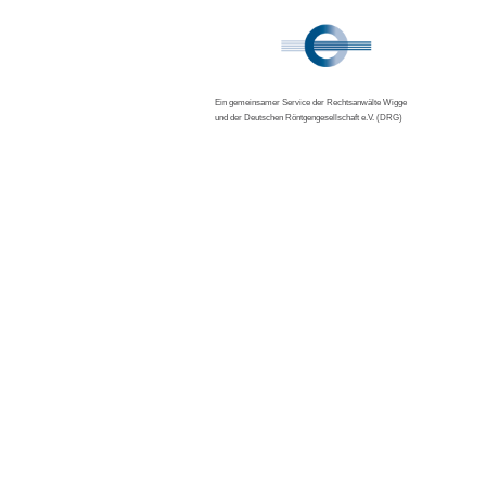
Ein gemeinsamer Service der Rechtsanwälte Wigge
und der Deutschen Röntgengesellschaft e.V. (DRG)