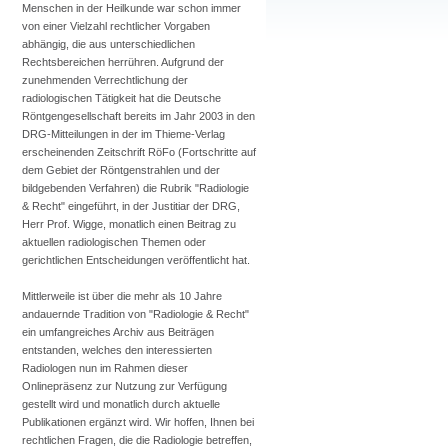
Menschen in der Heilkunde war schon immer
von einer Vielzahl rechtlicher Vorgaben
abhängig, die aus unterschiedlichen
Rechtsbereichen herrühren. Aufgrund der
zunehmenden Verrechtlichung der
radiologischen Tätigkeit hat die Deutsche
Röntgengesellschaft bereits im Jahr 2003 in den
DRG-Mitteilungen in der im Thieme-Verlag
erscheinenden Zeitschrift RöFo (Fortschritte auf
dem Gebiet der Röntgenstrahlen und der
bildgebenden Verfahren) die Rubrik "Radiologie
& Recht" eingeführt, in der Justitiar der DRG,
Herr Prof. Wigge, monatlich einen Beitrag zu
aktuellen radiologischen Themen oder
gerichtlichen Entscheidungen veröffentlicht hat.
Mittlerweile ist über die mehr als 10 Jahre
andauernde Tradition von "Radiologie & Recht"
ein umfangreiches Archiv aus Beiträgen
entstanden, welches den interessierten
Radiologen nun im Rahmen dieser
Onlinepräsenz zur Nutzung zur Verfügung
gestellt wird und monatlich durch aktuelle
Publikationen ergänzt wird. Wir hoffen, Ihnen bei
rechtlichen Fragen, die die Radiologie betreffen,