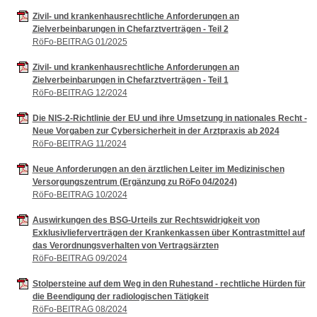
Zivil- und krankenhausrechtliche Anforderungen an
Zielverbeinbarungen in Chefarztverträgen - Teil 2
RöFo-BEITRAG 01/2025
Zivil- und krankenhausrechtliche Anforderungen an
Zielverbeinbarungen in Chefarztverträgen - Teil 1
RöFo-BEITRAG 12/2024
Die NIS-2-Richtlinie der EU und ihre Umsetzung in nationales Recht -
Neue Vorgaben zur Cybersicherheit in der Arztpraxis ab 2024
RöFo-BEITRAG 11/2024
Neue Anforderungen an den ärztlichen Leiter im Medizinischen
Versorgungszentrum (Ergänzung zu RöFo 04/2024)
RöFo-BEITRAG 10/2024
Auswirkungen des BSG-Urteils zur Rechtswidrigkeit von
Exklusivlieferverträgen der Krankenkassen über Kontrastmittel auf
das Verordnungsverhalten von Vertragsärzten
RöFo-BEITRAG 09/2024
Stolpersteine auf dem Weg in den Ruhestand - rechtliche Hürden für
die Beendigung der radiologischen Tätigkeit
RöFo-BEITRAG 08/2024