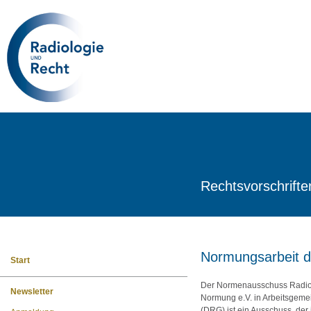
Rechtsvorschrifte
Normungsarbeit 
Start
Der Normenausschuss Radiolo
Newsletter
Normung e.V. in Arbeitsgeme
(DRG) ist ein Ausschuss, de