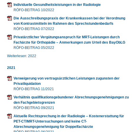
Individuelle Gesundheitsleistungen in der Radiologie
RÖFO-BEITRAG 10/2022
Die Ausschreibungspraxis der Krankenkassen bei der Verordnung
von Kontrastmitteln im Rahmen des Sprechstundenbedarfs
RÖFO-BEITRAG 07/2022
Privatärztlicher Vergütungsanspruch für MRT-Leistungen durch
Fachärzte für Orthopädie – Anmerkungen zum Urteil des BayObLG
RÖFO-BEITRAG 05/2022
Weiterlesen: 2022
2021
Verweigerung von vertragsärztlichen Leistungen zugunsten der
Privatliquidation
RÖFO-BEITRAG 11/2021
Verhältnis qualifikationsgebundener Abrechnungsgenehmigungen zu
den Fachgebietsgrenzen
RÖFO-BEITRAG 09/2021
Aktuelle Rechtsprechung in der Radiologie – Kostenerstattung für
PET-CT/MRT-Untersuchungen und keine CT-
Abrechnungsgenehmigung für Doppelfachärzte