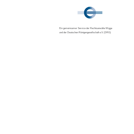
Ein gemeinsamer Service der Rechtsanwälte Wigge
und der Deutschen Röntgengesellschaft e.V. (DRG)