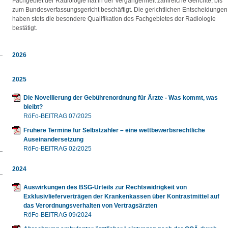
Fachgebiet der Radiologie hat in der Vergangenheit zahlreiche Gerichte, bis
zum Bundesverfassungsgericht beschäftigt. Die gerichtlichen Entscheidungen
haben stets die besondere Qualifikation des Fachgebietes der Radiologie
bestätigt.
2026
2025
Die Novellierung der Gebührenordnung für Ärzte - Was kommt, was
bleibt?
RöFo-BEITRAG 07/2025
Frühere Termine für Selbstzahler – eine wettbewerbsrechtliche
Auseinandersetzung
RöFo-BEITRAG 02/2025
2024
Auswirkungen des BSG-Urteils zur Rechtswidrigkeit von
Exklusivlieferverträgen der Krankenkassen über Kontrastmittel auf
das Verordnungsverhalten von Vertragsärzten
RöFo-BEITRAG 09/2024