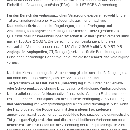
Einheitliche Bewertungsmaßstab (EBM) nach § 87 SGB V Anwendung.
Für den Bereich der vertragsärztlichen Versorgung existieren sowohl für die
Tätigkeit niedergelassener Radiologen als auch für ermächtige
Krankenhausärzte zahlreiche Regelungen, die die Erbringung und
Abrechnung radiologischer Leistungen bestimmen. Hierzu gehören z.B.
Qualitätssicherungsvereinbarungen zwischen KBV und Spitzenverband Bund
nach § 135 Abs. 2 SGB V. Die Berechnung von Leistungen, für die es
vertragliche Vereinbarungen nach § 135 Abs. 2 SGB V gibt (z.B. MRT, MR-
Angiografie, Angiografien, CT, Röntgen), setzt die für die Berechnung der
Leistungen notwendige Genehmigung durch die Kassenärztliche Vereinigung
voraus.
Nach der Kernspintomografie-Vereinbarung gilt die fachliche Befähigung u.a.
nur dann als nachgewiesen, falls der Arzt die erforderlichen
Tätigkeitsnachweise führt und die „Berechtigung zum Führen der Gebiets-
oder Schwerpunktbezeichnung Diagnostische Radiologie, Kinderradiologie,
Neuroradiologie oder Nuklearmedizin“ nachweist. Anderen Facharztgruppen
fehlt daher bereits formaljuristisch die fachliche Befähigung zur Ausführung
und Abrechnung von kernspintomographischen Untersuchungen. Auch wenn
der Radiologe auf die Kooperation mit den anderen Fachgebieten
angewiesen ist, ist jedoch er der ausgebildete Facharzt, der die diagnostische
Tätigkeit ganztägig praktiziert und die unterschiedlichen Verfahren am besten
beherrscht. Die Diskussion um die Zuordnung der Kernspintomografie zum