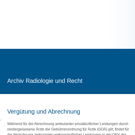
Archiv Radiologie und Recht
Vergütung und Abrechnung
Während für die Abrechnung ambulanter privatärztlicher Leistungen durch
niedergelassene Ärzte die Gebührenordnung für Ärzte (GOÄ) gilt, findet für
die Abrechnung ambulanter vertragsärztlicher Leistungen in der GKV der