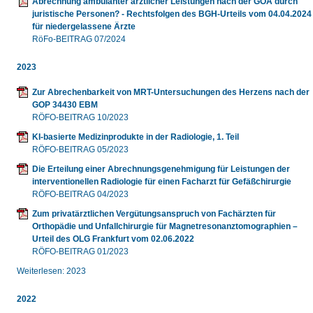
Abrechnung ambulanter ärztlicher Leistungen nach der GOÄ durch
juristische Personen? - Rechtsfolgen des BGH-Urteils vom 04.04.2024
für niedergelassene Ärzte
RöFo-BEITRAG 07/2024
2023
Zur Abrechenbarkeit von MRT-Untersuchungen des Herzens nach der
GOP 34430 EBM
RÖFO-BEITRAG 10/2023
KI-basierte Medizinprodukte in der Radiologie, 1. Teil
RÖFO-BEITRAG 05/2023
Die Erteilung einer Abrechnungsgenehmigung für Leistungen der
interventionellen Radiologie für einen Facharzt für Gefäßchirurgie
RÖFO-BEITRAG 04/2023
Zum privatärztlichen Vergütungsanspruch von Fachärzten für
Orthopädie und Unfallchirurgie für Magnetresonanztomographien –
Urteil des OLG Frankfurt vom 02.06.2022
RÖFO-BEITRAG 01/2023
Weiterlesen: 2023
2022