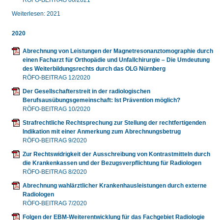
RÖFO-BEITRAG 06/2021
Weiterlesen: 2021
2020
Abrechnung von Leistungen der Magnetresonanztomographie durch
einen Facharzt für Orthopädie und Unfallchirurgie – Die Umdeutung
des Weiterbildungsrechts durch das OLG Nürnberg
RÖFO-BEITRAG 12/2020
Der Gesellschafterstreit in der radiologischen
Berufsausübungsgemeinschaft: Ist Prävention möglich?
RÖFO-BEITRAG 10/2020
Strafrechtliche Rechtsprechung zur Stellung der rechtfertigenden
Indikation mit einer Anmerkung zum Abrechnungsbetrug
RÖFO-BEITRAG 9/2020
Zur Rechtswidrigkeit der Ausschreibung von Kontrastmitteln durch
die Krankenkassen und der Bezugsverpflichtung für Radiologen
RÖFO-BEITRAG 8/2020
Abrechnung wahlärztlicher Krankenhausleistungen durch externe
Radiologen
RÖFO-BEITRAG 7/2020
Folgen der EBM-Weiterentwicklung für das Fachgebiet Radiologie